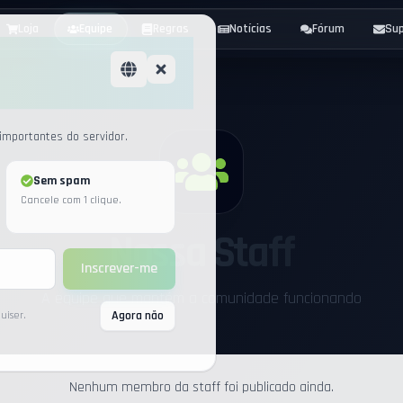
Loja
Equipe
Regras
Notícias
Fórum
Su
mportantes do servidor.
Sem spam
Cancele com 1 clique.
Nossa Staff
Inscrever-me
A equipe que mantém a comunidade funcionando
Agora não
uiser.
Nenhum membro da staff foi publicado ainda.