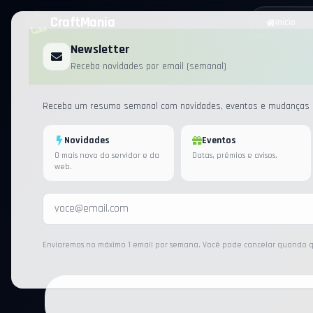
CraftMania
Início
Newsletter
Receba novidades por email (semanal)
Receba um resumo semanal com novidades, eventos e mudanças i
Novidades
Eventos
O mais novo do servidor e da
Datas, prêmios e avisos.
web.
Enviaremos no máximo 1 email por semana. Você pode cancelar quando q