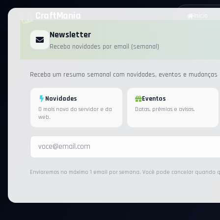
CraftMania
Início
Newsletter
Receba novidades por email (semanal)
Receba um resumo semanal com novidades, eventos e mudanças i
Novidades
Eventos
O mais novo do servidor e da
Datas, prêmios e avisos.
web.
Enviaremos no máximo 1 email por semana. Você pode cancelar quando q