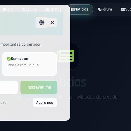
Loja
Equipe
Regras
Notícias
Fórum
Su
mportantes do servidor.
Sem spam
Cancele com 1 clique.
Notícias
Inscrever-me
Fique por dentro das últimas novidades do servidor
Agora não
uiser.